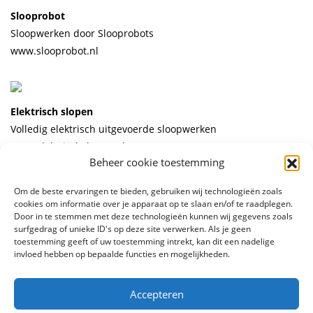
Slooprobot
Sloopwerken door Slooprobots
www.slooprobot.nl
Elektrisch slopen
Volledig elektrisch uitgevoerde sloopwerken
www.elektrischslopen.nl
Beheer cookie toestemming
Om de beste ervaringen te bieden, gebruiken wij technologieën zoals
cookies om informatie over je apparaat op te slaan en/of te raadplegen.
Door in te stemmen met deze technologieën kunnen wij gegevens zoals
© 2026 Stelling Boren, Zagen en Slopen
surfgedrag of unieke ID's op deze site verwerken. Als je geen
toestemming geeft of uw toestemming intrekt, kan dit een nadelige
Algemene voorwaarden
Privacy policy
ontwerp en
invloed hebben op bepaalde functies en mogelijkheden.
realisatie
Advice
Accepteren