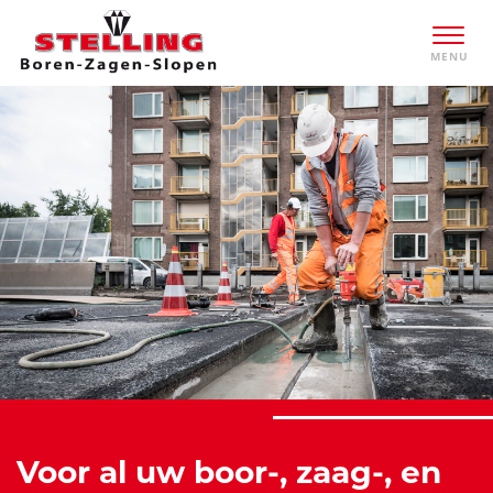
Voor al uw boor-, zaag-, en