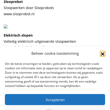
Slooprobot
Sloopwerken door Slooprobots
www.slooprobot.nl
Elektrisch slopen
Volledig elektrisch uitgevoerde sloopwerken
www.elektrischslopen.nl
Beheer cookie toestemming
Om de beste ervaringen te bieden, gebruiken wij technologieën zoals
cookies om informatie over je apparaat op te slaan en/of te raadplegen.
Door in te stemmen met deze technologieën kunnen wij gegevens zoals
© 2026 Stelling Boren, Zagen en Slopen
surfgedrag of unieke ID's op deze site verwerken. Als je geen
toestemming geeft of uw toestemming intrekt, kan dit een nadelige
Algemene voorwaarden
Privacy policy
ontwerp en
invloed hebben op bepaalde functies en mogelijkheden.
realisatie
Advice
Accepteren