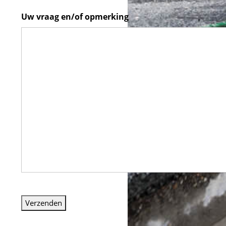
Uw vraag en/of opmerking
Verzenden