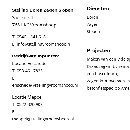
Diensten
Stelling Boren Zagen Slopen
Boren
Sluiskolk 1
Zagen
7681 KC Vroomshoop
Slopen
T: 0546 – 641 618
E: info@stellingvroomshoop.nl
Projecten
Bedrijfs-steunpunten:
Maken van een vide s
Locatie Enschede
Draadzagen tbv renov
T: 053-461 7823
een basculebrug
E:
Zagen krimpvoegen in
enschede@stellingvroomshoop.nl
betonfietspad op Ame
Locatie Meppel
T: 0522-820 902
E:
meppel@stellingvroomshoop.nl