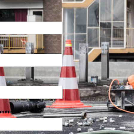
m
ummer