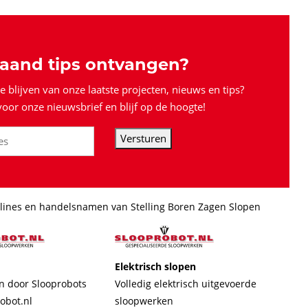
aand tips ontvangen?
 blijven van onze laatste projecten, nieuws en tips?
oor onze nieuwsbrief en blijf op de hoogte!
Versturen
lines en handelsnamen van Stelling Boren Zagen Slopen
Elektrisch slopen
n door Slooprobots
Volledig elektrisch uitgevoerde
obot.nl
sloopwerken