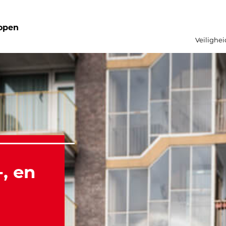
open
Veilighei
-, en