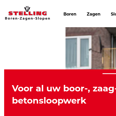
Boren
Zagen
Sl
Voor al uw boor-, zaag
betonsloopwerk