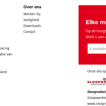
Over ons
Werken bij
Veiligheid
Elke m
Downloads
Op de hoogte
Contact
Meld u aan v
paring
atie van
Onze discip
land
Slooprobot
Sloopwerke
www.sloopr