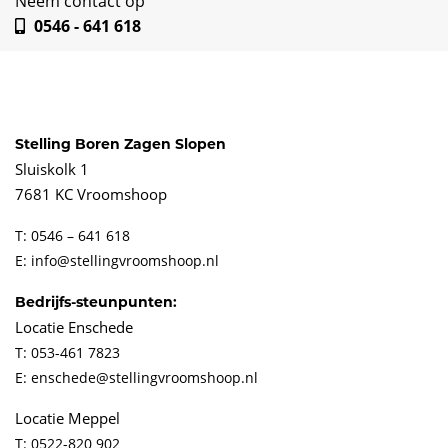
Neem contact op
0546 - 641 618
Stelling Boren Zagen Slopen
Sluiskolk 1
7681 KC Vroomshoop
T: 0546 – 641 618
E: info@stellingvroomshoop.nl
Bedrijfs-steunpunten:
Locatie Enschede
T: 053-461 7823
E: enschede@stellingvroomshoop.nl
Locatie Meppel
T: 0522-820 902