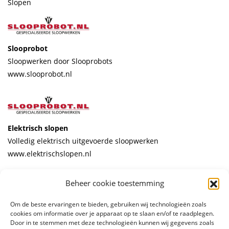
Slopen
Slooprobot
Sloopwerken door Slooprobots
www.slooprobot.nl
Elektrisch slopen
Volledig elektrisch uitgevoerde sloopwerken
www.elektrischslopen.nl
Beheer cookie toestemming
Om de beste ervaringen te bieden, gebruiken wij technologieën zoals
© 2026 Stelling Boren, Zagen en Slopen
cookies om informatie over je apparaat op te slaan en/of te raadplegen.
Door in te stemmen met deze technologieën kunnen wij gegevens zoals
Algemene voorwaarden
Privacy policy
ontwerp en