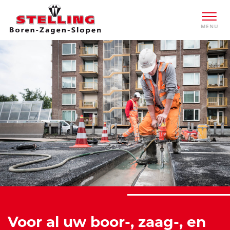
Voor al uw boor-, zaag-, en