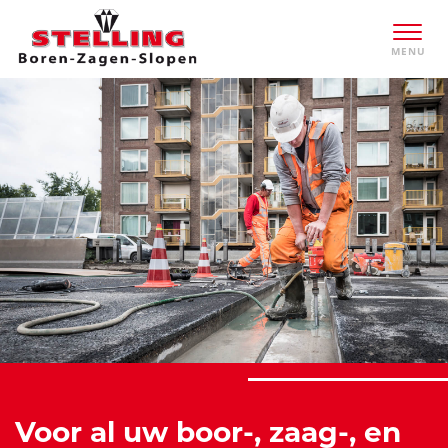
Voor al uw boor-, zaag-, en