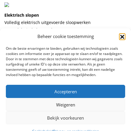
Elektrisch slopen
Volledig elektrisch uitgevoerde sloopwerken
www.elektrischslopen.nl
Beheer cookie toestemming
Om de beste ervaringen te bieden, gebruiken wij technologieën zoals
cookies om informatie over je apparaat op te slaan en/of te raadplegen.
Door in te stemmen met deze technologieën kunnen wij gegevens zoals
© 2026 Stelling Boren, Zagen en Slopen
surfgedrag of unieke ID's op deze site verwerken. Als je geen
toestemming geeft of uw toestemming intrekt, kan dit een nadelige
Algemene voorwaarden
Privacy policy
ontwerp en
invloed hebben op bepaalde functies en mogelijkheden.
realisatie
Advice
Accepteren
Weigeren
Bekijk voorkeuren