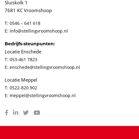
Sluiskolk 1
7681 KC Vroomshoop
T: 0546 – 641 618
E: info@stellingvroomshoop.nl
Bedrijfs-steunpunten:
Locatie Enschede
T: 053-461 7823
E: enschede@stellingvroomshoop.nl
Locatie Meppel
T: 0522-820 902
E: meppel@stellingvroomshoop.nl